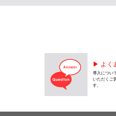
▶ よ
導入につい
いただくご
す。