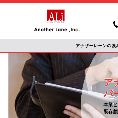
アナザーレーンの強
ア
パ
本業と
既存顧