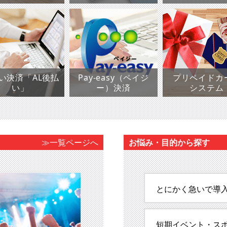
い決済「AL後払
Pay-easy（ペイジ
プリペイドカ
い」
ー）決済
システム
≫一覧ページへ
お悩み・目的から探す
とにかく急いで導
短期イベント・ス