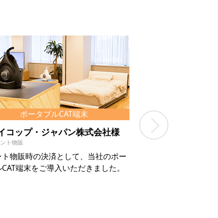
ポータブルCAT端末
ポータブル
Next
イコップ・ジャパン株式会社様
オアシスデラー
ント物販
エステサロン
ント物販時の決済として、当社のポー
エステ後のセルフケ
ルCAT端末をご導入いただきました。
当社据置型CAT端末
ります。