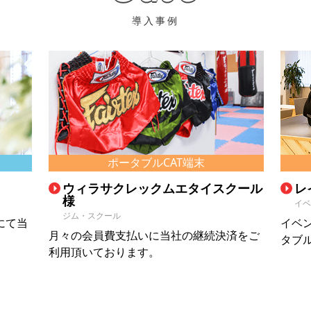
導入事例
ポータブルCAT端末
ウィラサクレックムエタイスクール
レ
様
イベ
ジム・スクール
にて当
イベ
月々の会員費支払いに当社の継続決済をご
タブ
利用頂いております。