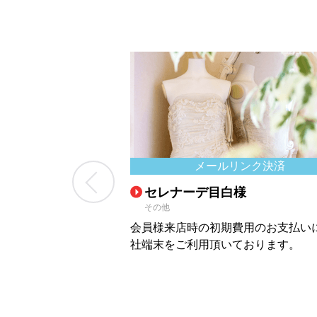
CAT端末
メールリンク決済
Previous
ランド様
セレナーデ目白様
その他
に当社のポータブル
会員様来店時の初期費用のお支払い
ただいてます。
社端末をご利用頂いております。