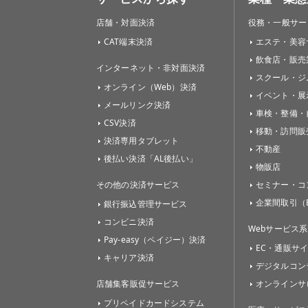
店舗・対面決済
役務・一般サー
CAT端末決済
エステ・美容
飲食店・販売
インターネット・非対面決済
スクール・ジ
オンライン（Web）決済
イベント・展
メールリンク決済
車検・整備・
CSV決済
移動・訪問販
決済専用タブレット
不動産
後払い決済「AL後払い」
物販店
その他の決済サービス
セミナー・コ
企業間取引（B
銀行振込管理サービス
コンビニ決済
Webサービス系
Pay-easy（ペイジー）決済
EC・通販サ
キャリア決済
デジタルコン
店舗集客販促サービス
オンラインサ
プリペイドカードシステム