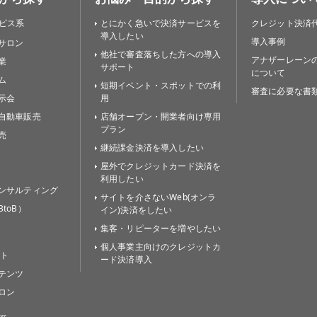
ビス系
とにかく急いで決済サービスを
クレジット決済
導入したい
導入事例
サロン
他社で審査落ちした方への導入
アナザーレーン
業
サポート
について
ム
短期イベント・スポットでの利
審査に必要な書
示会
用
自動車販売
店舗オープン・開業者向け専用
プラン
売
継続課金決済を導入したい
屋外でクレジットカード決済を
利用したい
ンサルティング
サイトを介さないWeb(オンラ
toB）
イン)決済をしたい
集客・リピーターを増やしたい
個人事業主向けのクレジットカ
イト
ード決済導入
テンツ
ロン