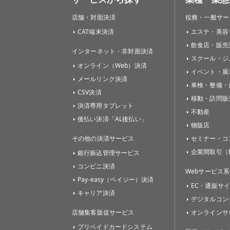
店舗・対面決済
役務・一般サー
CAT端末決済
エステ・美容
飲食店・販売
インターネット・非対面決済
スクール・ジ
オンライン（Web）決済
イベント・展
メールリンク決済
車検・整備・
CSV決済
移動・訪問販
決済専用タブレット
不動産
後払い決済「AL後払い」
物販店
その他の決済サービス
セミナー・コ
企業間取引（B
銀行振込管理サービス
コンビニ決済
Webサービス系
Pay-easy（ペイジー）決済
EC・通販サ
キャリア決済
デジタルコン
店舗集客販促サービス
オンラインサ
プリペイドカードシステム