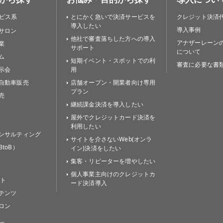
ビス系
とにかく急いで決済サービスを
クレジット決済
導入したい
導入事例
サロン
他社で審査落ちした方への導入
アナザーレーン
業
サポート
について
ム
短期イベント・スポットでの利
審査に必要な書
示会
用
自動車販売
店舗オープン・開業者向け専用
プラン
売
継続課金決済を導入したい
屋外でクレジットカード決済を
利用したい
ンサルティング
サイトを介さないWeb(オンラ
toB）
イン)決済をしたい
集客・リピーターを増やしたい
個人事業主向けのクレジットカ
イト
ード決済導入
テンツ
ロン