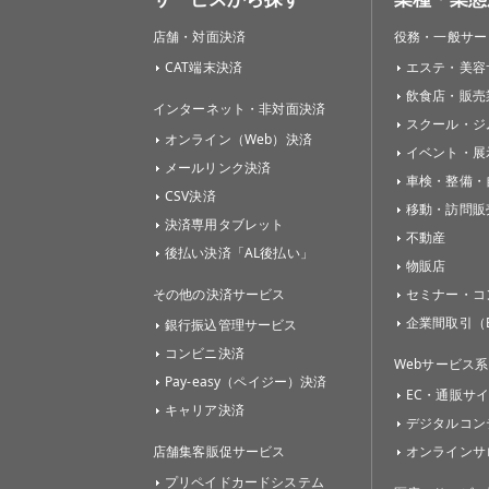
店舗・対面決済
役務・一般サー
CAT端末決済
エステ・美容
飲食店・販売
インターネット・非対面決済
スクール・ジ
オンライン（Web）決済
イベント・展
メールリンク決済
車検・整備・
CSV決済
移動・訪問販
決済専用タブレット
不動産
後払い決済「AL後払い」
物販店
その他の決済サービス
セミナー・コ
企業間取引（B
銀行振込管理サービス
コンビニ決済
Webサービス系
Pay-easy（ペイジー）決済
EC・通販サ
キャリア決済
デジタルコン
店舗集客販促サービス
オンラインサ
プリペイドカードシステム