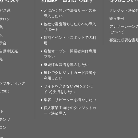
ビス系
とにかく急いで決済サービスを
クレジット決済
導入したい
導入事例
サロン
他社で審査落ちした方への導入
アナザーレーン
業
サポート
について
ム
短期イベント・スポットでの利
審査に必要な書
示会
用
自動車販売
店舗オープン・開業者向け専用
プラン
売
継続課金決済を導入したい
屋外でクレジットカード決済を
利用したい
ンサルティング
サイトを介さないWeb(オンラ
toB）
イン)決済をしたい
集客・リピーターを増やしたい
個人事業主向けのクレジットカ
イト
ード決済導入
テンツ
ロン