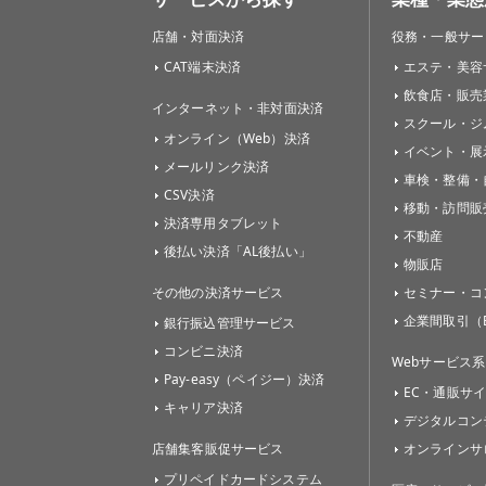
店舗・対面決済
役務・一般サー
CAT端末決済
エステ・美容
飲食店・販売
インターネット・非対面決済
スクール・ジ
オンライン（Web）決済
イベント・展
メールリンク決済
車検・整備・
CSV決済
移動・訪問販
決済専用タブレット
不動産
後払い決済「AL後払い」
物販店
その他の決済サービス
セミナー・コ
企業間取引（B
銀行振込管理サービス
コンビニ決済
Webサービス系
Pay-easy（ペイジー）決済
EC・通販サ
キャリア決済
デジタルコン
店舗集客販促サービス
オンラインサ
プリペイドカードシステム