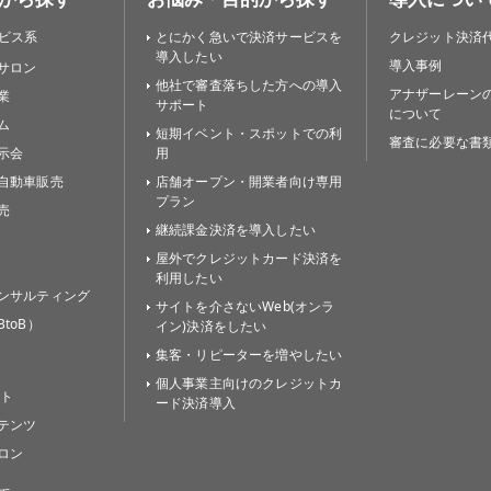
ビス系
とにかく急いで決済サービスを
クレジット決済
導入したい
導入事例
サロン
他社で審査落ちした方への導入
アナザーレーン
業
サポート
について
ム
短期イベント・スポットでの利
審査に必要な書
示会
用
自動車販売
店舗オープン・開業者向け専用
プラン
売
継続課金決済を導入したい
屋外でクレジットカード決済を
利用したい
ンサルティング
サイトを介さないWeb(オンラ
toB）
イン)決済をしたい
集客・リピーターを増やしたい
個人事業主向けのクレジットカ
イト
ード決済導入
テンツ
ロン