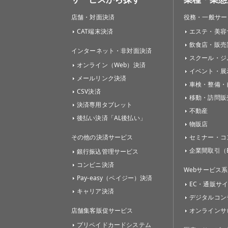
店舗・対面決済
役務・一般サー
CAT端末決済
エステ・美容
飲食店・販売
インターネット・非対面決済
スクール・ジ
オンライン（Web）決済
イベント・展
メールリンク決済
車検・整備・
CSV決済
移動・訪問販
決済専用タブレット
不動産
後払い決済「AL後払い」
物販店
その他の決済サービス
セミナー・コ
企業間取引（B
銀行振込管理サービス
コンビニ決済
Webサービス系
Pay-easy（ペイジー）決済
EC・通販サ
キャリア決済
デジタルコン
店舗集客販促サービス
オンラインサ
プリペイドカードシステム