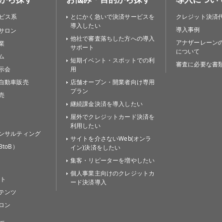
ビス系
とにかく急いで決済サービスを
クレジット決済
導入したい
導入事例
サロン
他社で審査落ちした方への導入
アナザーレーン
業
サポート
について
ム
短期イベント・スポットでの利
審査に必要な書
示会
用
自動車販売
店舗オープン・開業者向け専用
プラン
売
継続課金決済を導入したい
屋外でクレジットカード決済を
利用したい
ンサルティング
サイトを介さないWeb(オンラ
toB）
イン)決済をしたい
集客・リピーターを増やしたい
個人事業主向けのクレジットカ
イト
ード決済導入
テンツ
ロン